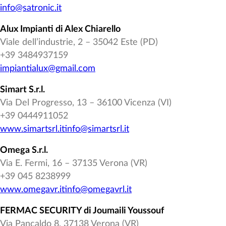
info@satronic.it
Alux Impianti di Alex Chiarello
Viale dell’industrie, 2 – 35042 Este (PD)
+39 3484937159
impiantialux@gmail.com
Simart S.r.l.
Via Del Progresso, 13 – 36100 Vicenza (VI)
+39 0444911052
www.simartsrl.it
info@simartsrl.it
Omega S.r.l.
Via E. Fermi, 16 – 37135 Verona (VR)
+39 045 8238999
www.omegavr.it
info@omegavrl.it
FERMAC SECURITY di Joumaili Youssouf
Via Pancaldo 8, 37138 Verona (VR)