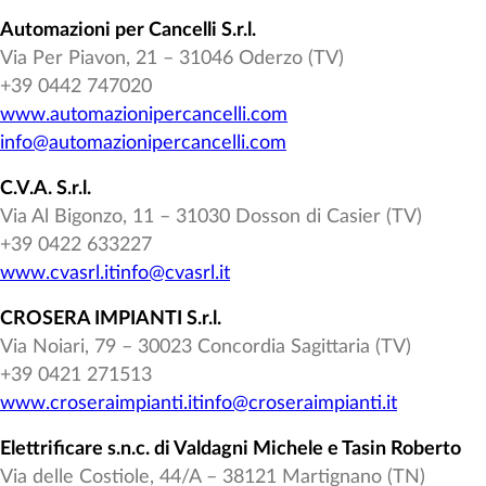
Automazioni per Cancelli S.r.l.
Via Per Piavon, 21 – 31046 Oderzo (TV)
+39 0442 747020
www.automazionipercancelli.com
info@automazionipercancelli.com
C.V.A. S.r.l.
Via Al Bigonzo, 11 – 31030 Dosson di Casier (TV)
+39 0422 633227
www.cvasrl.it
info@cvasrl.it
CROSERA IMPIANTI S.r.l.
Via Noiari, 79 – 30023 Concordia Sagittaria (TV)
+39 0421 271513
www.croseraimpianti.it
info@croseraimpianti.it
Elettrificare s.n.c. di Valdagni Michele e Tasin Roberto
Via delle Costiole, 44/A – 38121 Martignano (TN)